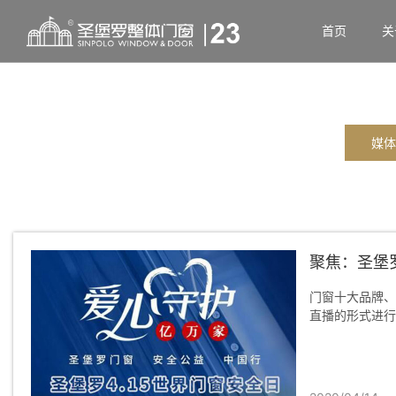
首页
关
媒体
聚焦：圣堡
门窗十大品牌、
直播的形式进行