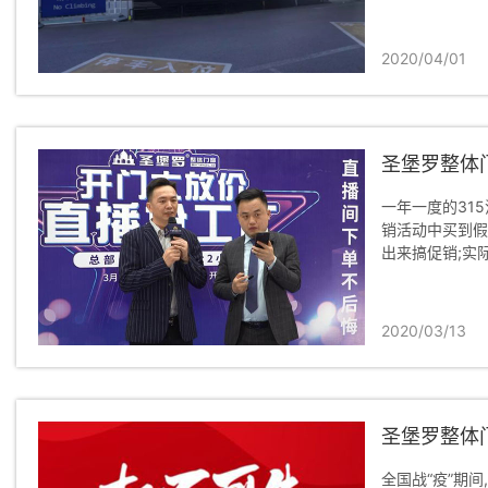
2020/04/01
圣堡罗整体
一年一度的31
销活动中买到假
出来搞促销;实
2020/03/13
圣堡罗整体
全国战“疫”期