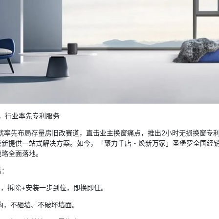
新，行业率先专利服务
年就率先布局存量房旧改赛道，直击业主换窗痛点，推出2小时无损换窗专
焕新提供一站式解决方案。如今，「聚力千店・焕新万家」圣堡罗全国经
战略全面落地。
清：
窗，拆除+安装一步到位，即换即住。
构，不砸墙、不破坏墙面。