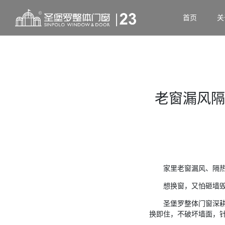
首页
关
老窗漏风隔
家里老窗漏风、隔
想换窗，又怕砸墙
圣堡罗整体门窗深耕整
换即住，不破坏墙面，