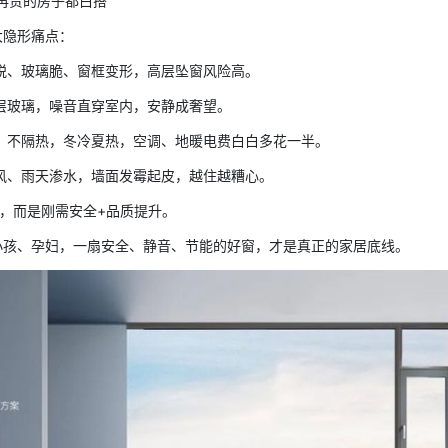
住再贵的房子都白搭
大隐形痛点：
脱、玻璃脆、窗框变形，高层坠窗风险高。
层玻璃，噪音直穿室内，安静成奢望。
差、不隔热，冬冷夏热，空调、地暖电费白白多花一半。
风、雨天渗水，墙面发霉起皮，越住越糟心。
”，而是刚需安全+品质提升。
小孩、孕妇，一扇安全、静音、节能的好窗，才是真正的家居底线。