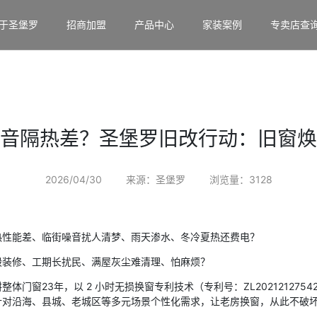
于圣堡罗
招商加盟
产品中心
家装案例
专卖店查
音隔热差？圣堡罗旧改行动：旧窗焕
2026/04/30
来源：圣堡罗
浏览量：3128
热性能差、临街噪音扰人清梦、雨天渗水、冬冷夏热还费电？
毁装修、工期长扰民、满屋灰尘难清理、怕麻烦？
体门窗23年，以 2 小时无损换窗专利技术（专利号：ZL2021212754
针对沿海、县城、老城区等多元场景个性化需求，让老房换窗，从此不破