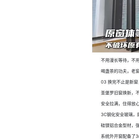
不用漫长等待，不
喝盏茶的功夫，老
03 换完不止是新
圣堡罗旧窗焕新，
安全拉满，住得放
3C钢化安全玻璃
硅镁铝合金型材，
系统外开窗配备了3