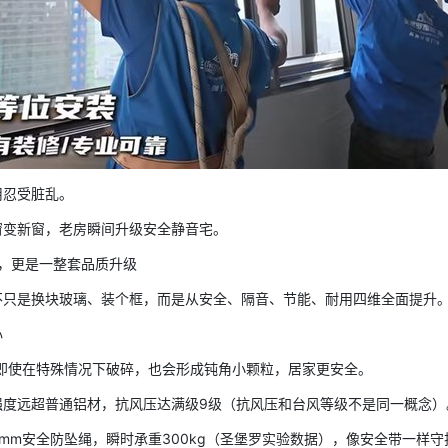
用忍受脏乱。
窗变新窗，老房瞬间升级安全静音宅。
窗，更是一整套品质升级
不只是换块玻璃、装个框，而是从安全、隔音、节能、耐用四维全面提升
心
，即使在特殊情况下破碎，也会形成钝角小颗粒，居家更安全。
强度远超普通铝材，抗风压达满级9级（抗风压和台风等级不是同一概念）
mm安全防坠绳，瞬时承重300kg（圣堡罗实验数据），像安全带一样