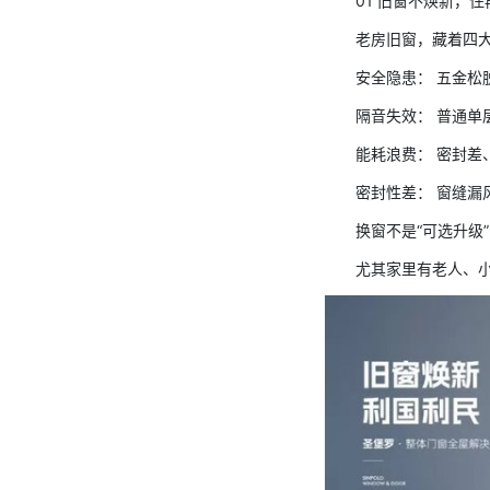
01 旧窗不焕新，
老房旧窗，藏着四
安全隐患： 五金松
隔音失效： 普通单
能耗浪费： 密封
密封性差： 窗缝漏
换窗不是“可选升级
尤其家里有老人、