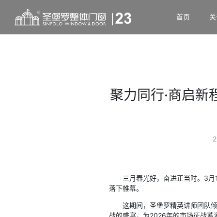
首页
关
聚力同行·商启新程
2
三月春光好，奋进正当时。3月1
落下帷幕。
这期间，圣堡罗精英讲师团队
战的盛宴，为2026年的市场征战蓄