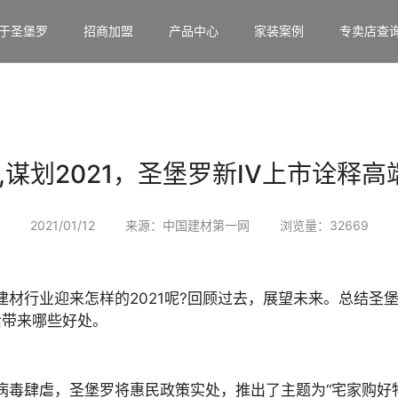
于圣堡罗
招商加盟
产品中心
家装案例
专卖店查
0,谋划2021，圣堡罗新IV上市诠释
2021/01/12
来源：中国建材第一网
浏览量：32669
居建材行业迎来怎样的2021呢?回顾过去，展望未来。总结圣堡
活带来哪些好处。
冠病毒肆虐，圣堡罗将惠民政策实处，推出了主题为“宅家购好