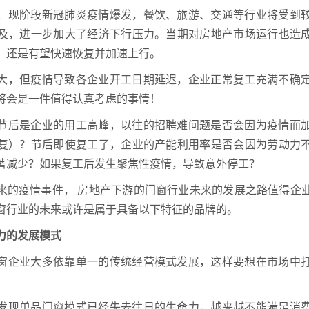
：现阶段新冠肺炎疫情爆发，餐饮、旅游、交通等行业将受到
及，进一步加大了经济下行压力。当期对房地产市场运行也造
，还是有望快速恢复并加速上行。
大，但疫情导致各企业开工日期延迟，企业正常复工充满不确
将会是一件值得认真考虑的事情！
节后是企业的用工高峰，以往的招聘难问题是否会因为疫情而
复）？节后即使复工了，企业的产能利用率是否会因为劳动力
著减少？如果复工后发生聚焦性疫情，导致意外停工？
来的疫情事件， 房地产下游的门窗行业未来的发展之路值得企
窗行业的未来或许是属于具备以下特征的品牌的。
力的发展模式
窗企业大多依靠单一的传统经营模式发展，这样要想在市场中
发现单品门窗模式已经失去往日的生命力，越来越不能满足消