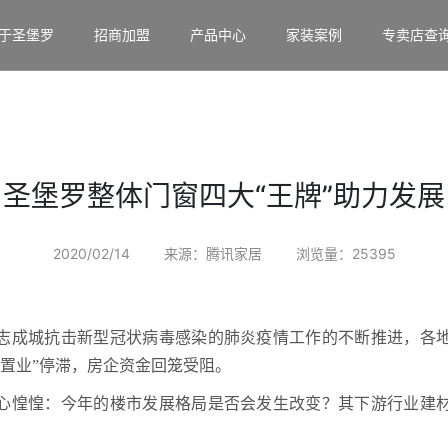
于圣堡罗
招商加盟
产品中心
家装案例
专卖店查
圣堡罗整体门窗四大“王牌”助力发展
2020/02/14
来源：腾讯家居
浏览量：25395
志成城抗击新型冠状病毒感染的肺炎疫情工作的不断推进，各
乡置业”停滞，房企资金回笼受阻。
心惶惶：今年的楼市发展格局是否会发生改变？其下游行业建