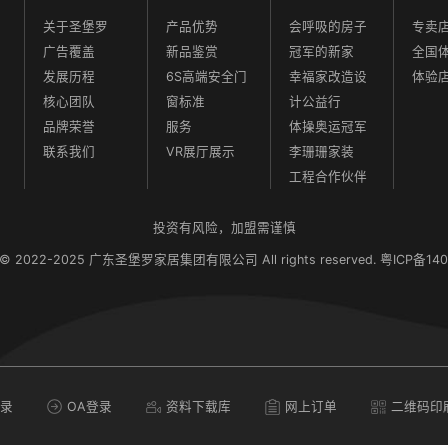
关于圣堡罗
产品优势
会呼吸的房子
专卖
广告覆盖
新品鉴赏
冠军的新家
全国
发展历程
6S高端安全门
幸福家改造设
体验
核心团队
窗标准
计公益行
品牌荣誉
服务
体操奥运冠军
联系我们
VR展厅展示
李珊珊家装
工程合作伙伴
投资有风险，加盟需谨慎
t © 2022-2025 广东圣堡罗家居集团有限公司 All rights reserved.
粤ICP备140
网上订单
OA登录
二维码印
录
资料下载库