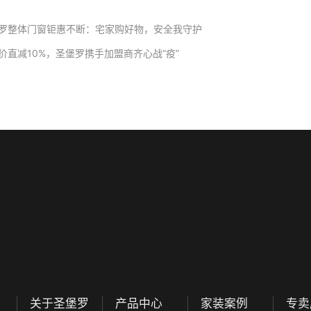
罗整体门窗钜惠不断：宅家购好物，安全我守护
价直减10%，圣堡罗携手加盟商齐心战“疫”
关于圣堡罗
产品中心
家装案例
专卖