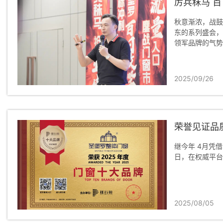
厉兵秣马 
秋意渐浓，战鼓
东的系列盛会，
领军品牌的气势
2025/09/26
荣誉见证品
继今年 4月凭借
日，在权威平台排
2025/08/05