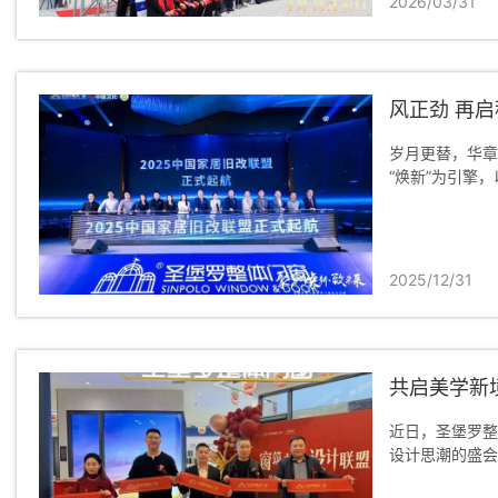
2026/03/31
风正劲 再启
岁月更替，华章
“焕新”为引擎，
2025/12/31
共启美学新
近日，圣堡罗整
设计思潮的盛会